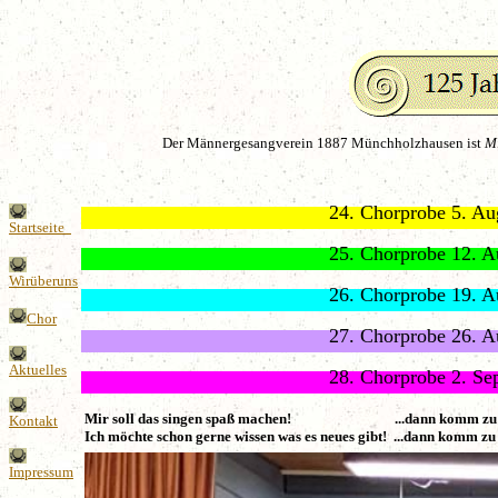
Der Männergesangverein 1887 Münchholzhausen ist
Mi
24. Chorprobe
Startseite
25. Chorprobe
Wirüberuns
26. Chorprobe
Chor
27. Chorprobe
Aktuelles
28. Chorprobe
Mir soll das singen spaß machen! ...dann komm zu 
Kontakt
Ich möchte schon gerne wissen was es neues gibt! ...dann komm zu
Impressum