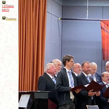
125Jahre
MGV
Termine